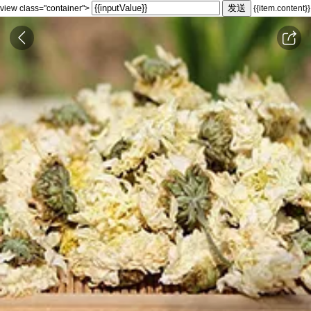
发送
view class="container">
{{item.content}}