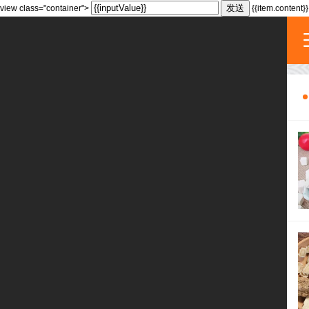
发送
view class="container">
{{item.content}}