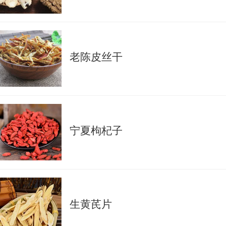
老陈皮丝干
宁夏枸杞子
生黄芪片